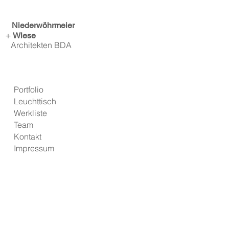
Niederwöhrmeier
+
Wiese
Architekten BDA
Portfolio
Leuchttisch
Werkliste
Team
Kont
akt
Impres
sum